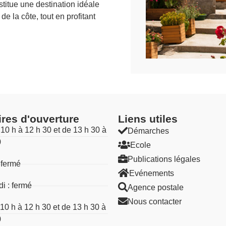
titue une destination idéale
e la côte, tout en profitant
ires d'ouverture
Liens utiles​
 10 h à 12 h 30 et de 13 h 30 à
Démarches
0
Ecole
Publications légales
 fermé
Evénements
i : fermé
Agence postale
Nous contacter
 10 h à 12 h 30 et de 13 h 30 à
0