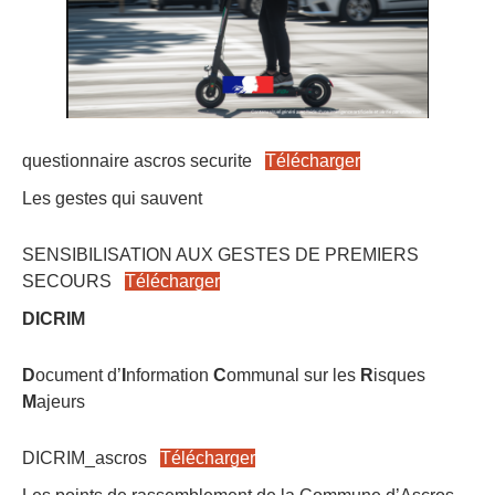
questionnaire ascros securite
Télécharger
Les gestes qui sauvent
SENSIBILISATION AUX GESTES DE PREMIERS
SECOURS
Télécharger
DICRIM
D
ocument d’
I
nformation
C
ommunal sur les
R
isques
M
ajeurs
DICRIM_ascros
Télécharger