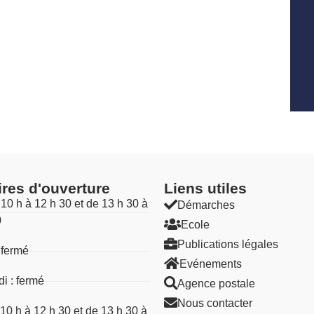
ires d'ouverture
Liens utiles​
 10 h à 12 h 30 et de 13 h 30 à
Démarches
0
Ecole
Publications légales
 fermé
Evénements
i : fermé
Agence postale
Nous contacter
 10 h à 12 h 30 et de 13 h 30 à