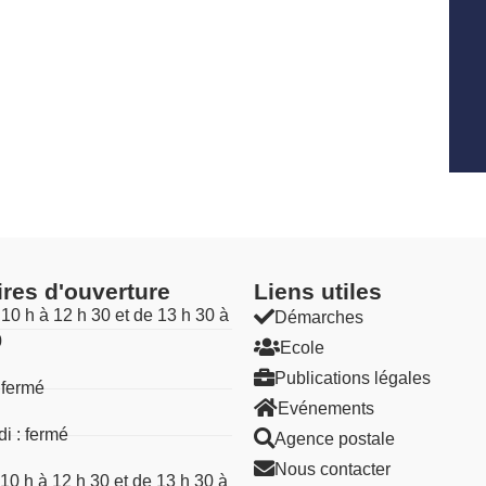
ires d'ouverture
Liens utiles​
 10 h à 12 h 30 et de 13 h 30 à
Démarches
0
Ecole
Publications légales
 fermé
Evénements
i : fermé
Agence postale
Nous contacter
 10 h à 12 h 30 et de 13 h 30 à