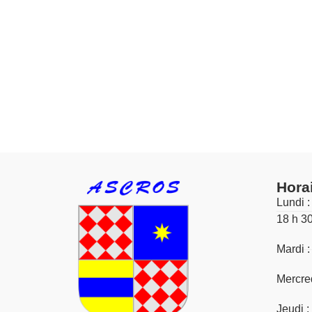
Hora
Lundi :
18 h 3
Mardi :
Mercred
Jeudi :