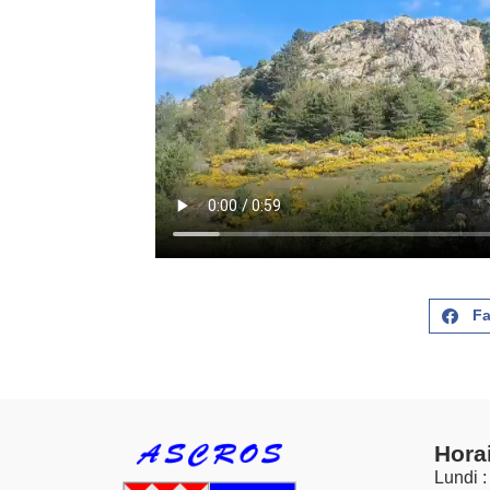
F
Hora
Lundi :